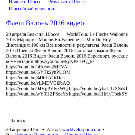
Новости Шоссе
Результаты Шоссе
Шоссейный велоспорт
Флеш Валонь 2016 видео
20 апреля Бельгия, Шоссе — WorldTour. La Fleche Wallonne
2016 Маршрут: Marche-En-Famenne — Mur De Huy
Дистанция: 196 км Все новости и результаты Флеш Валонь
2016 Превью Флеш Валонь 2016 Составы команд Флеш
Валонь 2016 Видео Флеш Валонь 2016 Евроспорт, русские
комментарии https://youtu.be/kyXPkTvQ_ks
https://youtu.be/bRe6wt2MFVA
https://youtu.be/GYTk2yhPUOM
https://youtu.be/84J61AOrDds
https://youtu.be/vLMDVCi9bAQ
https://youtu.be/04VpPVlyxWQ https://youtu.be/ybaTfUXSiKI
https://youtu.be/wY9HZF6oeYs https://youtu.be/cHr1yTbekSY
Запись
20 апреля 2016г.
Автор:
worldvelosport.com
Новости Велоспорта
Новости Шоссе