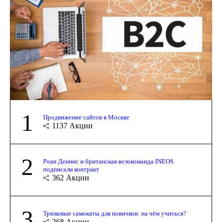
1
Продвижение сайтов в Москве
1137
Акции
2
Роан Деннис и британская велокоманда INEOS
подписали контракт
362
Акции
3
Трюковые самокаты для новичков: на чём учиться?
268
Акции