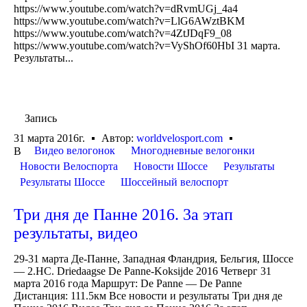
https://www.youtube.com/watch?v=dRvmUGj_4a4
https://www.youtube.com/watch?v=LlG6AWztBKM
https://www.youtube.com/watch?v=4ZtJDqF9_08
https://www.youtube.com/watch?v=VyShOf60HbI 31 марта.
Результаты...
Запись
31 марта 2016г.
Автор:
worldvelosport.com
Видео велогонок
Многодневные велогонки
В
Новости Велоспорта
Новости Шоссе
Результаты
Результаты Шоссе
Шоссейный велоспорт
Три дня де Панне 2016. 3a этап
результаты, видео
29-31 марта Де-Панне, Западная Фландрия, Бельгия, Шоссе
— 2.HC. Driedaagse De Panne-Koksijde 2016 Четверг 31
марта 2016 года Маршрут: De Panne — De Panne
Дистанция: 111.5км Все новости и результаты Три дня де