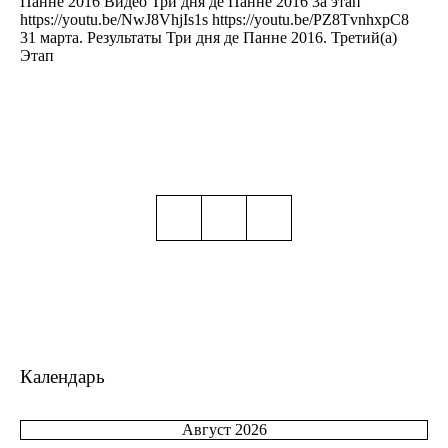
Панне 2016 Видео Три дня де Панне 2016 3а этап
https://youtu.be/NwJ8VhjIs1s https://youtu.be/PZ8TvnhxpC8
31 марта. Результаты Три дня де Панне 2016. Третий(а)
Этап
Календарь
Август 2026