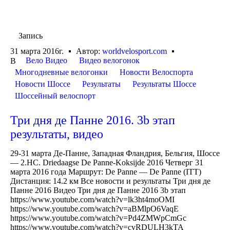
Запись
31 марта 2016г.
Автор:
worldvelosport.com
Вело Видео
Видео велогонок
В
Многодневные велогонки
Новости Велоспорта
Новости Шоссе
Результаты
Результаты Шоссе
Шоссейный велоспорт
Три дня де Панне 2016. 3b этап
результаты, видео
29-31 марта Де-Панне, Западная Фландрия, Бельгия, Шоссе
— 2.HC. Driedaagse De Panne-Koksijde 2016 Четверг 31
марта 2016 года Маршрут: De Panne — De Panne (ITT)
Дистанция: 14.2 км Все новости и результаты Три дня де
Панне 2016 Видео Три дня де Панне 2016 3b этап
https://www.youtube.com/watch?v=lk3ht4moOMI
https://www.youtube.com/watch?v=aBMlpO6VaqE
https://www.youtube.com/watch?v=Pd4ZMWpCmGc
https://www.youtube.com/watch?v=cvRDULH3kTA