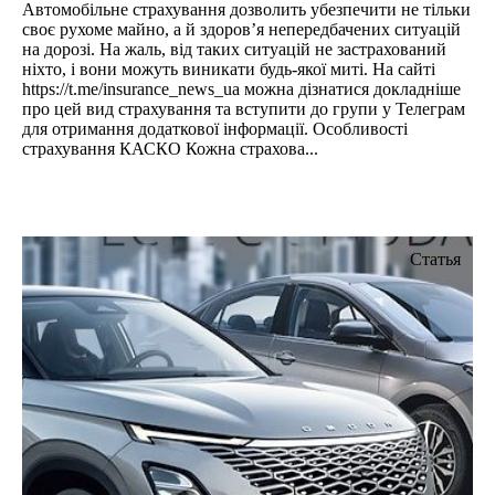
Автомобільне страхування дозволить убезпечити не тільки
своє рухоме майно, а й здоров’я непередбачених ситуацій
на дорозі. На жаль, від таких ситуацій не застрахований
ніхто, і вони можуть виникати будь-якої миті. На сайті
https://t.me/insurance_news_ua можна дізнатися докладніше
про цей вид страхування та вступити до групи у Телеграм
для отримання додаткової інформації. Особливості
страхування КАСКО Кожна страхова...
Статья