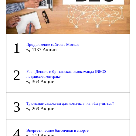
1
Продвижение сайтов в Москве
1137
Акции
2
Роан Деннис и британская велокоманда INEOS
подписали контракт
363
Акции
3
Трюковые самокаты для новичков: на чём учиться?
269
Акции
4
Энергетические батончики в спорте
142
Акции