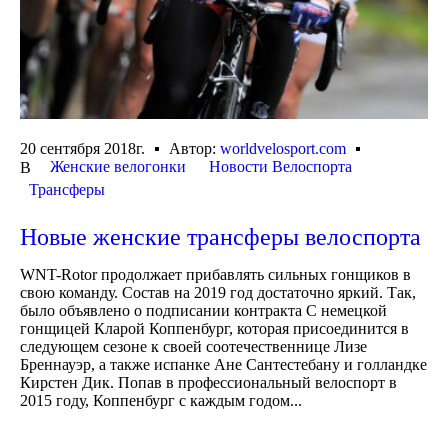
20 сентября 2018г.
Автор:
worldvelosport.com
Женские велогонки
Новости Велоспорта
В
Трансферы
Новые женские трансферы велоспорта
WNT-Rotor продолжает прибавлять сильных гонщиков в
свою команду. Состав на 2019 год достаточно яркий. Так,
было объявлено о подписании контракта С немецкой
гонщицей Кларой Коппенбург, которая присоединится в
следующем сезоне к своей соотечественнице Лизе
Бреннауэр, а также испанке Ане Сантестебану и голландке
Кирстен Дик. Попав в профессиональный велоспорт в
2015 году, Коппенбург с каждым годом...