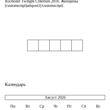
Rochester Twilight Criterium 2016. Женщины
[customscript]adspost1[/customscript]
Календарь
Август 2026
Пн
Вт
Ср
Чт
Пт
Сб
Вс