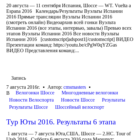
20 августа — 11 сентября Испания, Шоссе — WT. Vuelta a
Espana 2016 Календарь/Результаты Вуэльты Испании
2016 Прямые трансляции Вуэльты Испании 2016
(смотреть онлайн) Видеоархив всей гонки Вуэльта
Испании 2016 (все этапы, интервью, завалы) Превью всех
этапов Вуэльты Испании 2016 Все новости Вуэльты
Испании 2016 [customscript]adspost1[/customscript] ВИДЕО
Презентации команд: https://youtu.be/cPgW0qYZGas
ВИДЕО Представления команд:...
Запись
7 августа 2016г.
Автор:
cmsmasters
Велогонки Шоссе
Многодневные велогонки
В
Новости Велоспорта
Новости Шоссе
Результаты
Результаты Шоссе
Шоссейный велоспорт
Тур Юты 2016. Результаты 6 этапа
1 августа — 7 августа Юта,США, Шоссе — 2.HC. Tour of
Utah 2016 Суббота 6 августа 2016 года Маршрут: