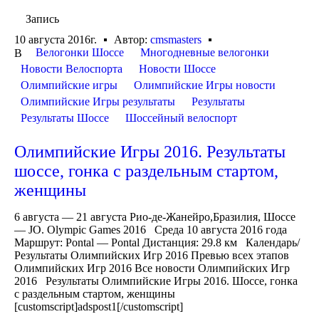
Запись
10 августа 2016г.
Автор:
cmsmasters
Велогонки Шоссе
Многодневные велогонки
В
Новости Велоспорта
Новости Шоссе
Олимпийские игры
Олимпийские Игры новости
Олимпийские Игры результаты
Результаты
Результаты Шоссе
Шоссейный велоспорт
Олимпийские Игры 2016. Результаты
шоссе, гонка с раздельным стартом,
женщины
6 августа — 21 августа Рио-де-Жанейро,Бразилия, Шоссе
— JO. Olympic Games 2016 Среда 10 августа 2016 года
Маршрут: Pontal — Pontal Дистанция: 29.8 км Календарь/
Результаты Олимпийских Игр 2016 Превью всех этапов
Олимпийских Игр 2016 Все новости Олимпийских Игр
2016 Результаты Олимпийские Игры 2016. Шоссе, гонка
с раздельным стартом, женщины
[customscript]adspost1[/customscript]