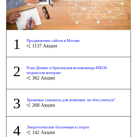
1
Продвижение сайтов в Москве
1137
Акции
2
Роан Деннис и британская велокоманда INEOS
подписали контракт
362
Акции
3
Трюковые самокаты для новичков: на чём учиться?
268
Акции
4
Энергетические батончики в спорте
142
Акции