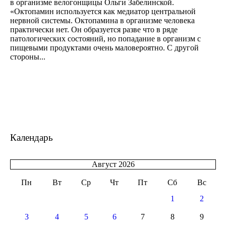
в организме велогонщицы Ольги Забелинской.
«Октопамин используется как медиатор центральной
нервной системы. Октопамина в организме человека
практически нет. Он образуется разве что в ряде
патологических состояний, но попадание в организм с
пищевыми продуктами очень маловероятно. С другой
стороны...
Календарь
Август 2026
Пн
Вт
Ср
Чт
Пт
Сб
Вс
1
2
3
4
5
6
7
8
9