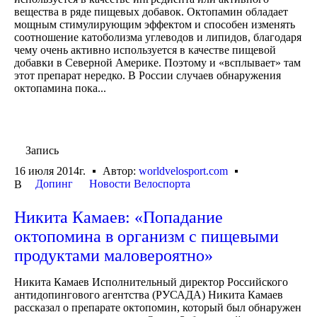
вещества в ряде пищевых добавок. Октопамин обладает
мощным стимулирующим эффектом и способен изменять
соотношение катоболизма углеводов и липидов, благодаря
чему очень активно используется в качестве пищевой
добавки в Северной Америке. Поэтому и «всплывает» там
этот препарат нередко. В России случаев обнаружения
октопамина пока...
Запись
16 июля 2014г.
Автор:
worldvelosport.com
Допинг
Новости Велоспорта
В
Никита Камаев: «Попадание
октопомина в организм с пищевыми
продуктами маловероятно»
Никита Камаев Исполнительный директор Российского
антидопингового агентства (РУСАДА) Никита Камаев
рассказал о препарате октопомин, который был обнаружен