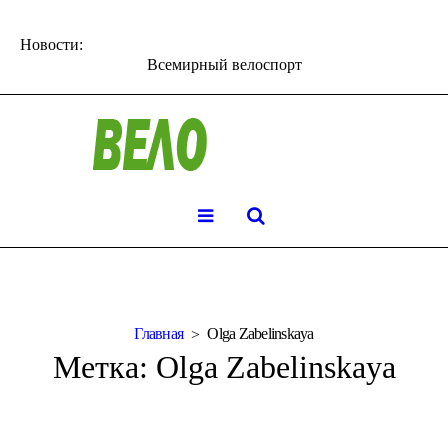
Новости:
Всемирный велоспорт
Главная
Olga Zabelinskaya
Метка:
Olga Zabelinskaya