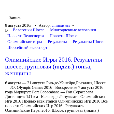
Запись
8 августа 2016г.
Автор:
cmsmasters
Велогонки Шоссе
Многодневные велогонки
В
Новости Велоспорта
Новости Шоссе
Олимпийские игры
Результаты
Результаты Шоссе
Шоссейный велоспорт
Олимпийские Игры 2016. Результаты
шоссе, групповая (индив.) гонка,
женщины
6 августа — 21 августа Рио-де-Жанейро,Бразилия, Шоссе
— JO. Olympic Games 2016 Воскресенье 7 августа 2016
года Маршрут: Fort Copacabana — Fort Copacabana
Дистанция: 141 км Календарь/Результаты Олимпийских
Игр 2016 Превью всех этапов Олимпийских Игр 2016 Все
новости Олимпийских Игр 2016 Результаты
Олимпийские Игры 2016. Шоссе, групповая (индив.)