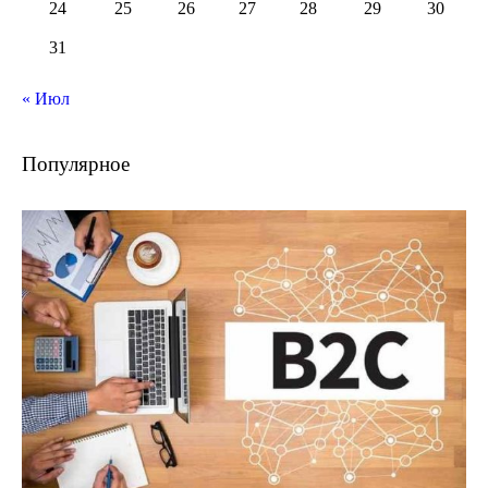
24
25
26
27
28
29
30
31
« Июл
Популярное