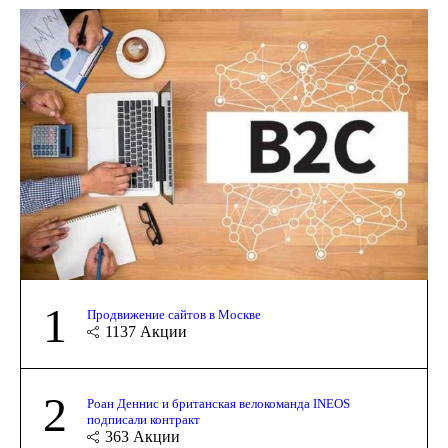
1
Продвижение сайтов в Москве
1137
Акции
2
Роан Деннис и британская велокоманда INEOS
подписали контракт
363
Акции