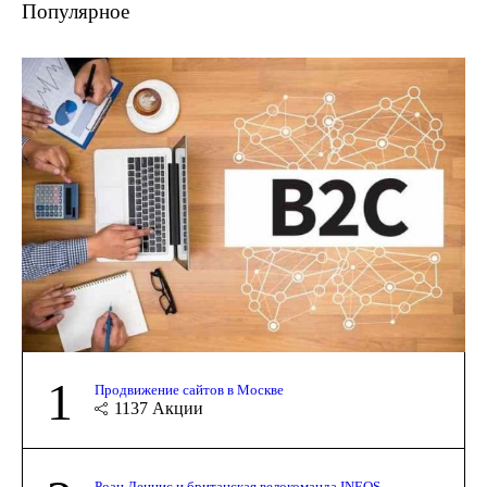
Популярное
1
Продвижение сайтов в Москве
1137
Акции
Роан Деннис и британская велокоманда INEOS