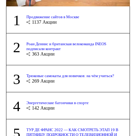
1
Продвижение сайтов в Москве
1137
Акции
2
Роан Деннис и британская велокоманда INEOS
подписали контракт
363
Акции
3
Трюковые самокаты для новичков: на чём учиться?
269
Акции
4
Энергетические батончики в спорте
142
Акции
5
ТУР ДЕ ФРАНС 2022 — КАК СМОТРЕТЬ ЭТАП 19 В
ПЯТНИЦУ, ПОДРОБНОСТИ О ТЕЛЕВИЗИОННОЙ И