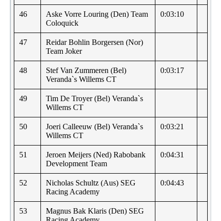
46
Aske Vorre Louring (Den) Team
0:03:10
Coloquick
47
Reidar Bohlin Borgersen (Nor)
Team Joker
48
Stef Van Zummeren (Bel)
0:03:17
Veranda`s Willems CT
49
Tim De Troyer (Bel) Veranda`s
Willems CT
50
Joeri Calleeuw (Bel) Veranda`s
0:03:21
Willems CT
51
Jeroen Meijers (Ned) Rabobank
0:04:31
Development Team
52
Nicholas Schultz (Aus) SEG
0:04:43
Racing Academy
53
Magnus Bak Klaris (Den) SEG
Racing Academy