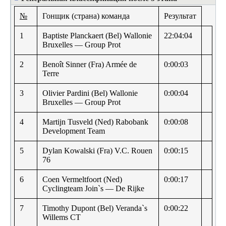
№
Гонщик (страна) команда
Результат
1
Baptiste Planckaert (Bel) Wallonie
22:04:04
Bruxelles — Group Prot
2
Benoît Sinner (Fra) Armée de
0:00:03
Terre
3
Olivier Pardini (Bel) Wallonie
0:00:04
Bruxelles — Group Prot
4
Martijn Tusveld (Ned) Rabobank
0:00:08
Development Team
5
Dylan Kowalski (Fra) V.C. Rouen
0:00:15
76
6
Coen Vermeltfoort (Ned)
0:00:17
Cyclingteam Join`s — De Rijke
7
Timothy Dupont (Bel) Veranda`s
0:00:22
Willems CT