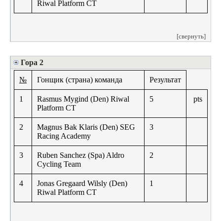
Riwal Platform CT
[свернуть]
Гора 2
№
Гонщик (страна) команда
Результат
1
Rasmus Mygind (Den) Riwal
5
pts
Platform CT
2
Magnus Bak Klaris (Den) SEG
3
Racing Academy
3
Ruben Sanchez (Spa) Aldro
2
Cycling Team
4
Jonas Gregaard Wilsly (Den)
1
Riwal Platform CT