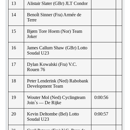
13
Alistair Slater (GBr) JLT Condor
14
Benoît Sinner (Fra) Armée de
Terre
15
Bjørn Tore Hoem (Nor) Team
Joker
16
James Callum Shaw (GBr) Lotto
Soudal U23
17
Dylan Kowalski (Fra) V.C.
Rouen 76
18
Peter Lenderink (Ned) Rabobank
Development Team
19
Wouter Mol (Ned) Cyclingteam
0:00:56
Join`s — De Rijke
20
Kevin Deltombe (Bel) Lotto
0:00:57
Soudal U23