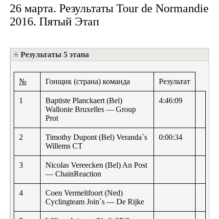
26 марта. Результаты Tour de Normandie
2016. Пятый Этап
Результаты 5 этапа
№
Гонщик (страна) команда
Результат
1
Baptiste Planckaert (Bel)
4:46:09
Wallonie Bruxelles — Group
Prot
2
Timothy Dupont (Bel) Veranda`s
0:00:34
Willems CT
3
Nicolas Vereecken (Bel) An Post
— ChainReaction
4
Coen Vermeltfoort (Ned)
Cyclingteam Join`s — De Rijke