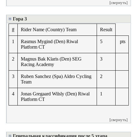
[свернуть]
Гора 3
#
Rider Name (Country) Team
Result
1
Rasmus Mygind (Den) Riwal
5
pts
Platform CT
2
Magnus Bak Klaris (Den) SEG
3
Racing Academy
3
Ruben Sanchez (Spa) Aldro Cycling
2
Team
4
Jonas Gregaard Wilsly (Den) Riwal
1
Platform CT
[свернуть]
Генеральная классификация после 5 этапа