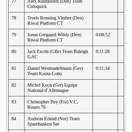
77
Alex Rasmussen (Den) Team
Coloquick
78
Troels Ronning Vinther (Den)
Riwal Platform CT
79
Jonas Gregaard Wilsly (Den)
0:08:52
Riwal Platform CT
80
Jack Escritt (GBr) Team Raleigh
0:11:28
GAC
81
Daniel Westmattelmann (Ger)
0:11:34
Team Kuota-Lotto
82
Michel Koch (Ger) Equipe
National d`Allemagne
83
Christopher Piry (Fra) V.C.
Rouen 76
84
Andreas Erland (Nor) Team
Sparebanken Sør