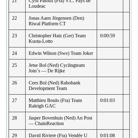
21
Cyril Patoux (Fra) V.C. Pays de
Loudeac
22
Jonas Aaen Jörgensen (Den)
Riwal Platform CT
23
Christopher Hatz (Ger) Team
0:00:59
Kuota-Lotto
24
Edwin Wilson (Swe) Team Joker
25
Jetse Bol (Ned) Cyclingteam
Join`s — De Rijke
26
Cees Bol (Ned) Rabobank
Development Team
27
Matthieu Boulo (Fra) Team
0:01:03
Raleigh GAC
28
Jasper Bovenhuis (Ned) An Post
— ChainReaction
29
David Riviere (Fra) Vendée U
0:01:08