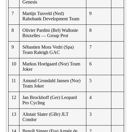
Genesis
7
Martijn Tusveld (Ned)
9
Rabobank Development Team
8
Olivier Pardini (Bel) Wallonie
8
Bruxelles — Group Prot
9
Sébastien Mora Vedri (Spa)
7
Team Raleigh GAC
10
Markus Hoelgaard (Nor) Team
6
Joker
11
Amund Grondahl Jansen (Nor)
5
Team Joker
12
Jan Brockhoff (Ger) Leopard
4
Pro Cycling
13
Alistair Slater (GBr) JLT
3
Condor
14
Benoît Sinner (Fra) Armée de
2