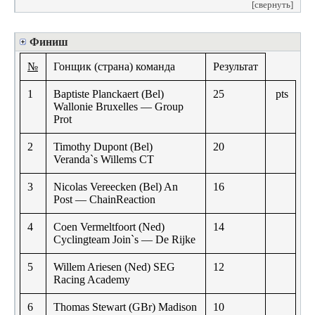
[свернуть]
Финиш
№
Гонщик (страна) команда
Результат
1
Baptiste Planckaert (Bel)
25
pts
Wallonie Bruxelles — Group
Prot
2
Timothy Dupont (Bel)
20
Veranda`s Willems CT
3
Nicolas Vereecken (Bel) An
16
Post — ChainReaction
4
Coen Vermeltfoort (Ned)
14
Cyclingteam Join`s — De Rijke
5
Willem Ariesen (Ned) SEG
12
Racing Academy
6
Thomas Stewart (GBr) Madison
10