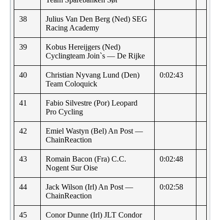
38
Julius Van Den Berg (Ned) SEG
Racing Academy
39
Kobus Hereijgers (Ned)
Cyclingteam Join`s — De Rijke
40
Christian Nyvang Lund (Den)
0:02:43
Team Coloquick
41
Fabio Silvestre (Por) Leopard
Pro Cycling
42
Emiel Wastyn (Bel) An Post —
ChainReaction
43
Romain Bacon (Fra) C.C.
0:02:48
Nogent Sur Oise
44
Jack Wilson (Irl) An Post —
0:02:58
ChainReaction
45
Conor Dunne (Irl) JLT Condor