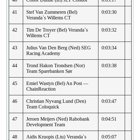
41
Stef Van Zummeren (Bel)
0:03:30
Veranda`s Willems CT
42
Tim De Troyer (Bel) Veranda`s
0:03:32
Willems CT
43
Julius Van Den Berg (Ned) SEG
0:03:34
Racing Academy
44
Trond Hakon Trondsen (Nor)
0:03:38
Team Sparebanken Sør
45
Emiel Wastyn (Bel) An Post —
ChainReaction
46
Christian Nyvang Lund (Den)
0:03:47
Team Coloquick
47
Jeroen Meijers (Ned) Rabobank
0:04:51
Development Team
48
Aidis Kruopis (Ltu) Veranda`s
0:05:07