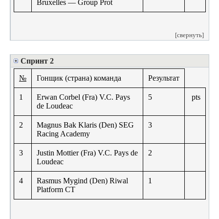
Bruxelles — Group Prot
[свернуть]
Спринт 2
№
Гонщик (страна) команда
Результат
1
Erwan Corbel (Fra) V.C. Pays
5
pts
de Loudeac
2
Magnus Bak Klaris (Den) SEG
3
Racing Academy
3
Justin Mottier (Fra) V.C. Pays de
2
Loudeac
4
Rasmus Mygind (Den) Riwal
1
Platform CT