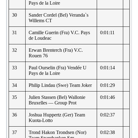
Pays de la Loire
30
Sander Cordel (Bel) Veranda`s
Willems CT
31
Camille Guerin (Fra) V.C. Pays
0:01:11
de Loudeac
32
Erwan Brenterch (Fra) V.C.
Rouen 76
33
Paul Ourselin (Fra) Vendée U
0:01:14
Pays de la Loire
34
Philip Lindau (Swe) Team Joker
0:01:29
35
Julien Stassen (Bel) Wallonie
0:01:46
Bruxelles — Group Prot
36
Joshua Huppertz (Ger) Team
0:02:37
Kuota-Lotto
37
Trond Hakon Trondsen (Nor)
0:02:38
Team Sparebanken Sør