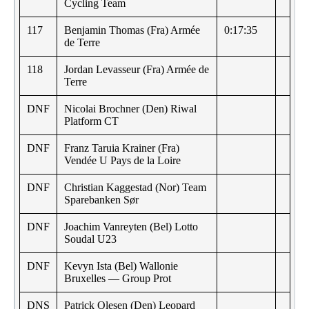
Cycling Team
117
Benjamin Thomas (Fra) Armée
0:17:35
de Terre
118
Jordan Levasseur (Fra) Armée de
Terre
DNF
Nicolai Brochner (Den) Riwal
Platform CT
DNF
Franz Taruia Krainer (Fra)
Vendée U Pays de la Loire
DNF
Christian Kaggestad (Nor) Team
Sparebanken Sør
DNF
Joachim Vanreyten (Bel) Lotto
Soudal U23
DNF
Kevyn Ista (Bel) Wallonie
Bruxelles — Group Prot
DNS
Patrick Olesen (Den) Leopard