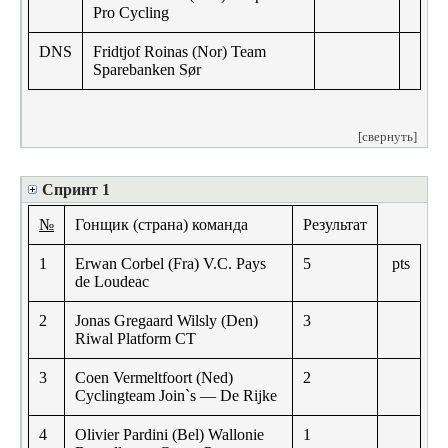
Pro Cycling
DNS
Fridtjof Roinas (Nor) Team
Sparebanken Sør
[свернуть]
Спринт 1
№
Гонщик (страна) команда
Результат
1
Erwan Corbel (Fra) V.C. Pays
5
pts
de Loudeac
2
Jonas Gregaard Wilsly (Den)
3
Riwal Platform CT
3
Coen Vermeltfoort (Ned)
2
Cyclingteam Join`s — De Rijke
4
Olivier Pardini (Bel) Wallonie
1