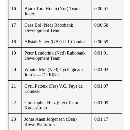
16
Bjørn Tore Hoem (Nor) Team
0:00:57
Joker
17
Cees Bol (Ned) Rabobank
0:00:58
Development Team
18
Alistair Slater (GBr) JLT Condor
0:00:59
19
Peter Lenderink (Ned) Rabobank
0:01:01
Development Team
20
Wouter Mol (Ned) Cyclingteam
0:01:03
Join`s — De Rijke
21
Cyril Patoux (Fra) V.C. Pays de
0:01:07
Loudeac
22
Christopher Hatz (Ger) Team
0:01:09
Kuota-Lotto
23
Jonas Aaen Jörgensen (Den)
0:01:17
Riwal Platform CT