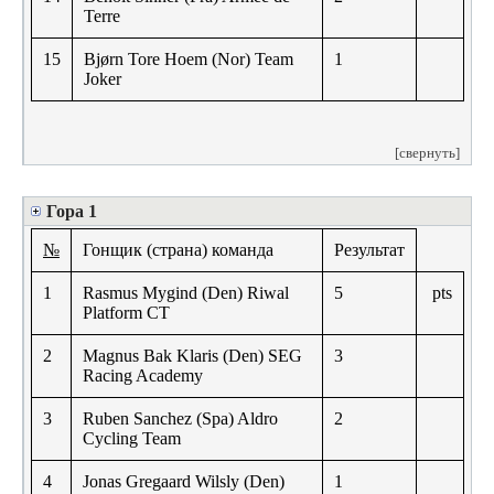
Terre
15
Bjørn Tore Hoem (Nor) Team
1
Joker
[свернуть]
Гора 1
№
Гонщик (страна) команда
Результат
1
Rasmus Mygind (Den) Riwal
5
pts
Platform CT
2
Magnus Bak Klaris (Den) SEG
3
Racing Academy
3
Ruben Sanchez (Spa) Aldro
2
Cycling Team
4
Jonas Gregaard Wilsly (Den)
1