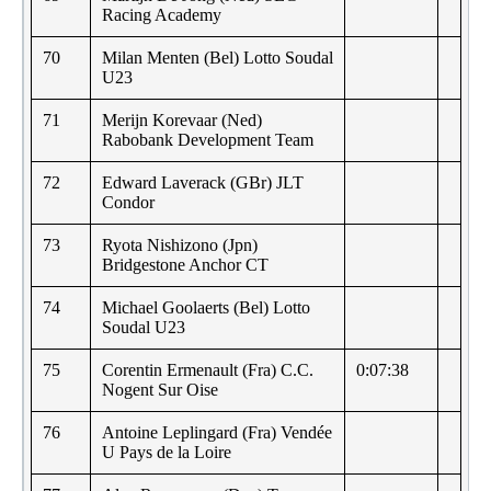
Racing Academy
70
Milan Menten (Bel) Lotto Soudal
U23
71
Merijn Korevaar (Ned)
Rabobank Development Team
72
Edward Laverack (GBr) JLT
Condor
73
Ryota Nishizono (Jpn)
Bridgestone Anchor CT
74
Michael Goolaerts (Bel) Lotto
Soudal U23
75
Corentin Ermenault (Fra) C.C.
0:07:38
Nogent Sur Oise
76
Antoine Leplingard (Fra) Vendée
U Pays de la Loire