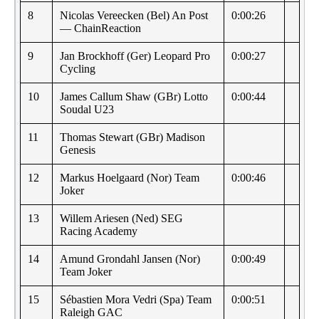
8
Nicolas Vereecken (Bel) An Post
0:00:26
— ChainReaction
9
Jan Brockhoff (Ger) Leopard Pro
0:00:27
Cycling
10
James Callum Shaw (GBr) Lotto
0:00:44
Soudal U23
11
Thomas Stewart (GBr) Madison
Genesis
12
Markus Hoelgaard (Nor) Team
0:00:46
Joker
13
Willem Ariesen (Ned) SEG
Racing Academy
14
Amund Grondahl Jansen (Nor)
0:00:49
Team Joker
15
Sébastien Mora Vedri (Spa) Team
0:00:51
Raleigh GAC