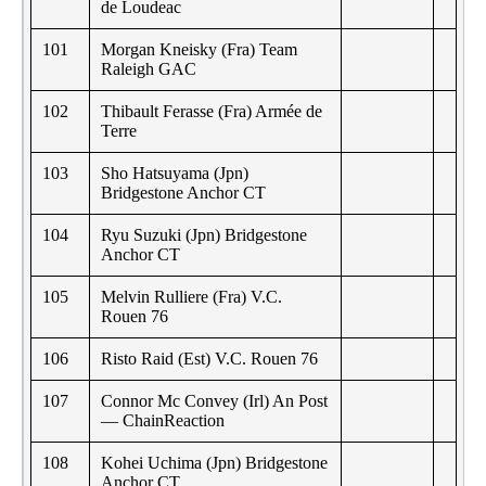
de Loudeac
101
Morgan Kneisky (Fra) Team
Raleigh GAC
102
Thibault Ferasse (Fra) Armée de
Terre
103
Sho Hatsuyama (Jpn)
Bridgestone Anchor CT
104
Ryu Suzuki (Jpn) Bridgestone
Anchor CT
105
Melvin Rulliere (Fra) V.C.
Rouen 76
106
Risto Raid (Est) V.C. Rouen 76
107
Connor Mc Convey (Irl) An Post
— ChainReaction
108
Kohei Uchima (Jpn) Bridgestone
Anchor CT