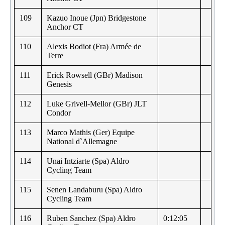
109
Kazuo Inoue (Jpn) Bridgestone
Anchor CT
110
Alexis Bodiot (Fra) Armée de
Terre
111
Erick Rowsell (GBr) Madison
Genesis
112
Luke Grivell-Mellor (GBr) JLT
Condor
113
Marco Mathis (Ger) Equipe
National d`Allemagne
114
Unai Intziarte (Spa) Aldro
Cycling Team
115
Senen Landaburu (Spa) Aldro
Cycling Team
116
Ruben Sanchez (Spa) Aldro
0:12:05