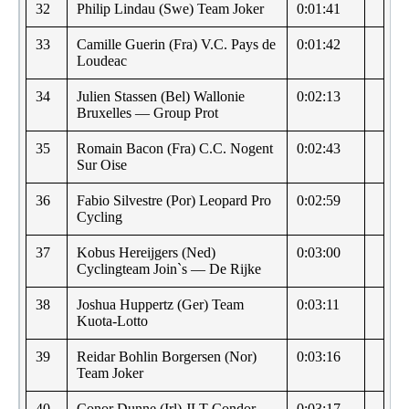
32
Philip Lindau (Swe) Team Joker
0:01:41
33
Camille Guerin (Fra) V.C. Pays de
0:01:42
Loudeac
34
Julien Stassen (Bel) Wallonie
0:02:13
Bruxelles — Group Prot
35
Romain Bacon (Fra) C.C. Nogent
0:02:43
Sur Oise
36
Fabio Silvestre (Por) Leopard Pro
0:02:59
Cycling
37
Kobus Hereijgers (Ned)
0:03:00
Cyclingteam Join`s — De Rijke
38
Joshua Huppertz (Ger) Team
0:03:11
Kuota-Lotto
39
Reidar Bohlin Borgersen (Nor)
0:03:16
Team Joker
40
Conor Dunne (Irl) JLT Condor
0:03:17