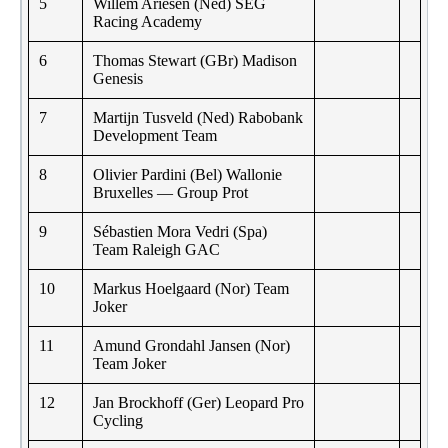
5
Willem Ariesen (Ned) SEG
Racing Academy
6
Thomas Stewart (GBr) Madison
Genesis
7
Martijn Tusveld (Ned) Rabobank
Development Team
8
Olivier Pardini (Bel) Wallonie
Bruxelles — Group Prot
9
Sébastien Mora Vedri (Spa)
Team Raleigh GAC
10
Markus Hoelgaard (Nor) Team
Joker
11
Amund Grondahl Jansen (Nor)
Team Joker
12
Jan Brockhoff (Ger) Leopard Pro
Cycling