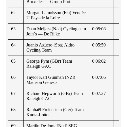
Bruxelles — Group Prot
62
Morgan Lamoisson (Fra) Vendée
U Pays de la Loire
63
Daan Meijers (Ned) Cyclingteam
0:05:08
Join`s — De Rijke
64
Juanjo Agüero (Spa) Aldro
0:05:59
Cycling Team
65
George Pym (GBr) Team
0:06:02
Raleigh GAC
66
Taylor Karl Gunman (NZl)
0:07:06
Madison Genesis
67
Richard Hepworth (GBr) Team
0:07:27
Raleigh GAC
68
Raphaël Freienstein (Ger) Team
Kuota-Lotto
69
Martijn De Jong (Ned) SEG