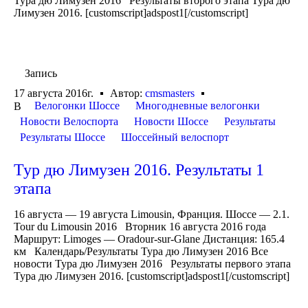
Тура дю Лимузен 2016 Результаты второго этапа Тура дю
Лимузен 2016. [customscript]adspost1[/customscript]
Запись
17 августа 2016г.
Автор:
cmsmasters
Велогонки Шоссе
Многодневные велогонки
В
Новости Велоспорта
Новости Шоссе
Результаты
Результаты Шоссе
Шоссейный велоспорт
Тур дю Лимузен 2016. Результаты 1
этапа
16 августа — 19 августа Limousin, Франция. Шоссе — 2.1.
Tour du Limousin 2016 Вторник 16 августа 2016 года
Маршрут: Limoges — Oradour-sur-Glane Дистанция: 165.4
км Календарь/Результаты Тура дю Лимузен 2016 Все
новости Тура дю Лимузен 2016 Результаты первого этапа
Тура дю Лимузен 2016. [customscript]adspost1[/customscript]