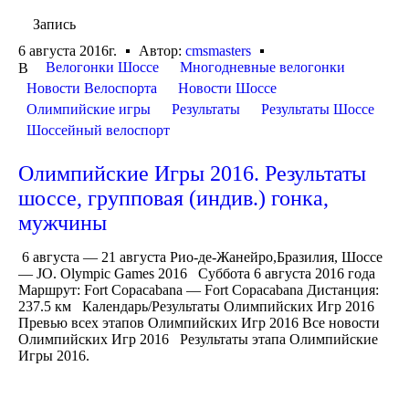
Запись
6 августа 2016г.
Автор:
cmsmasters
Велогонки Шоссе
Многодневные велогонки
В
Новости Велоспорта
Новости Шоссе
Олимпийские игры
Результаты
Результаты Шоссе
Шоссейный велоспорт
Олимпийские Игры 2016. Результаты
шоссе, групповая (индив.) гонка,
мужчины
6 августа — 21 августа Рио-де-Жанейро,Бразилия, Шоссе
— JO. Olympic Games 2016 Суббота 6 августа 2016 года
Маршрут: Fort Copacabana — Fort Copacabana Дистанция:
237.5 км Календарь/Результаты Олимпийских Игр 2016
Превью всех этапов Олимпийских Игр 2016 Все новости
Олимпийских Игр 2016 Результаты этапа Олимпийские
Игры 2016.