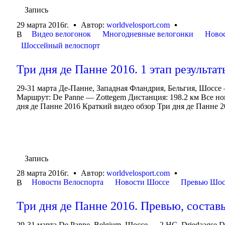
Запись
29 марта 2016г.
Автор:
worldvelosport.com
Видео велогонок
Многодневные велогонки
Ново
В
Шоссейный велоспорт
Три дня де Панне 2016. 1 этап результат
29-31 марта Де-Панне, Западная Фландрия, Бельгия, Шоссе 
Маршрут: De Panne — Zottegem Дистанция: 198.2 км Все но
дня де Панне 2016 Краткий видео обзор Три дня де Панне 2
Запись
28 марта 2016г.
Автор:
worldvelosport.com
Новости Велоспорта
Новости Шоссе
Превью Шос
В
Три дня де Панне 2016. Превью, состав
29-31 марта De Panne, Belgium, Шоссе — 2.HC, Driedaagse 