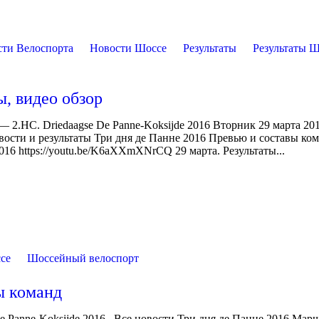
сти Велоспорта
Новости Шоссе
Результаты
Результаты 
ы, видео обзор
— 2.HC. Driedaagse De Panne-Koksijde 2016 Вторник 29 марта 20
вости и результаты Три дня де Панне 2016 Превью и составы ко
016 https://youtu.be/K6aXXmXNrCQ 29 марта. Результаты...
се
Шоссейный велоспорт
ы команд
De Panne-Koksijde 2016 Все новости Три дня де Панне 2016 Мар