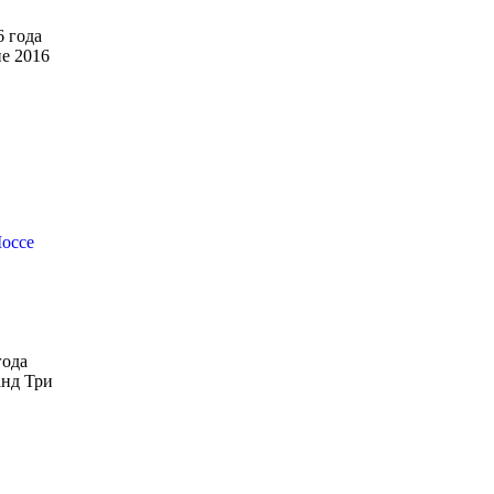
6 года
не 2016
Шоссе
года
анд Три