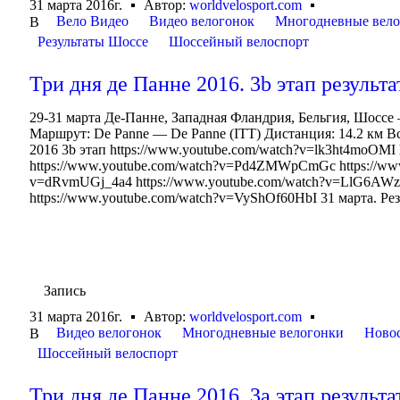
31 марта 2016г.
Автор:
worldvelosport.com
Вело Видео
Видео велогонок
Многодневные вел
В
Результаты Шоссе
Шоссейный велоспорт
Три дня де Панне 2016. 3b этап результа
29-31 марта Де-Панне, Западная Фландрия, Бельгия, Шоссе —
Маршрут: De Panne — De Panne (ITT) Дистанция: 14.2 км Вс
2016 3b этап https://www.youtube.com/watch?v=lk3ht4moOM
https://www.youtube.com/watch?v=Pd4ZMWpCmGc https://ww
v=dRvmUGj_4a4 https://www.youtube.com/watch?v=LlG6AWz
https://www.youtube.com/watch?v=VyShOf60HbI 31 марта. Рез
Запись
31 марта 2016г.
Автор:
worldvelosport.com
Видео велогонок
Многодневные велогонки
Ново
В
Шоссейный велоспорт
Три дня де Панне 2016. 3a этап результа