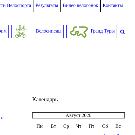
ти Велоспорта
Результаты
Видео велогонок
Контакты
рим
Велосипеды
Гранд Туры
Календарь
Август 2026
рт
Пн
Вт
Ср
Чт
Пт
Сб
Вс