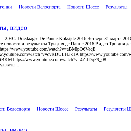
огонки
Новости Велоспорта
Новости Шоссе
Результаты
ты, видео
 2.HC. Driedaagse De Panne-Koksijde 2016 Четверг 31 марта 201
е новости и результаты Три дня де Панне 2016 Видео Три дня д
I https://www.youtube.com/watch?v=aBMlpO6VaqE
w.youtube.com/watch?v=cvRDULH3kTA https://www.youtube.com/w
tBKM https://www.youtube.com/watch?v=4ZtJDqF9_08
ультаты...
сти Велоспорта
Новости Шоссе
Результаты
Результаты 
ты, видео