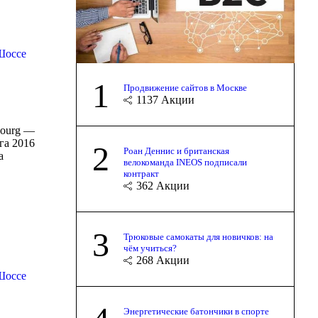
Шоссе
1
Продвижение сайтов в Москве
1137
Акции
bourg —
га 2016
2
Роан Деннис и британская
а
велокоманда INEOS подписали
контракт
362
Акции
3
Трюковые самокаты для новичков: на
чём учиться?
268
Акции
Шоссе
Энергетические батончики в спорте