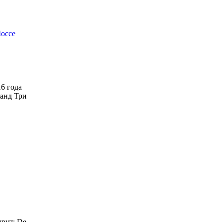
Шоссе
16 года
манд Три
шрут: De