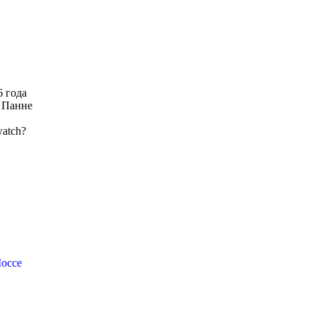
6 года
е Панне
atch?
Шоссе