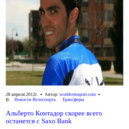
28 апреля 2012г.
Автор:
worldvelosport.com
Новости Велоспорта
Трансферы
В
Альберто Контадор скорее всего
останется с Saxo Bank