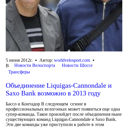
5 июня 2012г.
Автор:
worldvelosport.com
Новости Велоспорта
Новости Шоссе
В
Трансферы
Объединение Liquigas-Cannondale и
Saxo Bank возможно в 2013 году
Бассо и Контадор В следующем сезоне в
профессиональных велогонках может появиться еще одна
супер-команда. Такое произойдет после объединения ныне
существующих команд Liquigas-Cannondale и Saxo Bank.
Эти две команды уже приступили к работе в этом