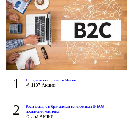
1
Продвижение сайтов в Москве
1137
Акции
2
Роан Деннис и британская велокоманда INEOS
подписали контракт
362
Акции