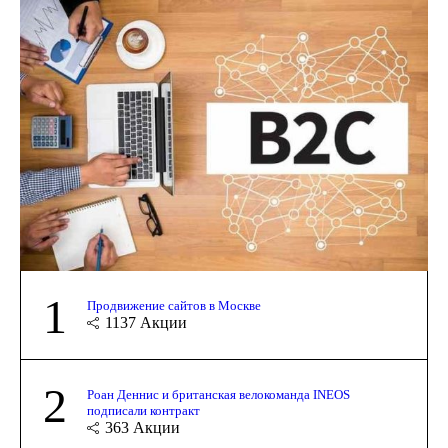
1
Продвижение сайтов в Москве
1137
Акции
2
Роан Деннис и британская велокоманда INEOS
подписали контракт
363
Акции