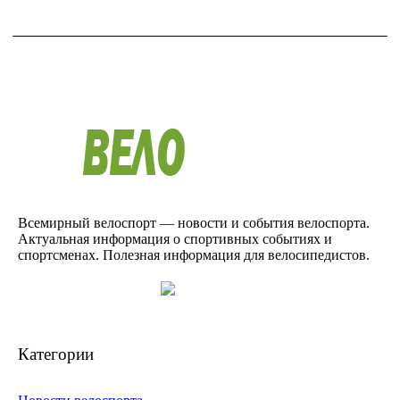
Всемирный велоспорт — новости и события велоспорта.
Актуальная информация о спортивных событиях и
спортсменах. Полезная информация для велосипедистов.
Категории