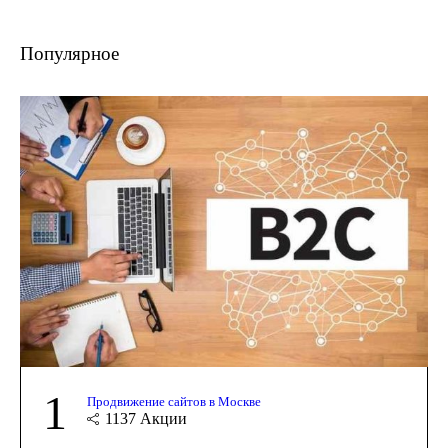
Популярное
1
Продвижение сайтов в Москве
1137
Акции