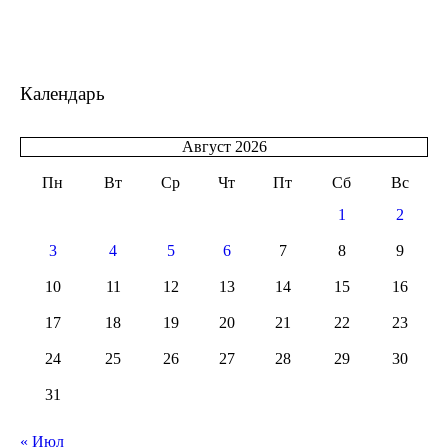
Календарь
Август 2026
Пн
Вт
Ср
Чт
Пт
Сб
Вс
1
2
3
4
5
6
7
8
9
10
11
12
13
14
15
16
17
18
19
20
21
22
23
24
25
26
27
28
29
30
31
« Июл