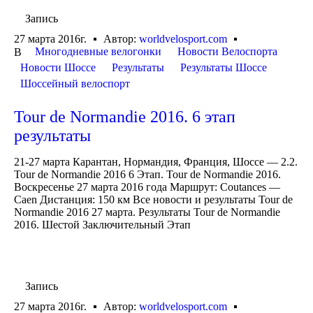
Запись
27 марта 2016г.
Автор:
worldvelosport.com
Многодневные велогонки
Новости Велоспорта
В
Новости Шоссе
Результаты
Результаты Шоссе
Шоссейный велоспорт
Tour de Normandie 2016. 6 этап
результаты
21-27 марта Карантан, Нормандия, Франция, Шоссе — 2.2.
Tour de Normandie 2016 6 Этап. Tour de Normandie 2016.
Воскресенье 27 марта 2016 года Маршрут: Coutances —
Caen Дистанция: 150 км Все новости и результаты Tour de
Normandie 2016 27 марта. Результаты Tour de Normandie
2016. Шестой Заключительный Этап
Запись
27 марта 2016г.
Автор:
worldvelosport.com