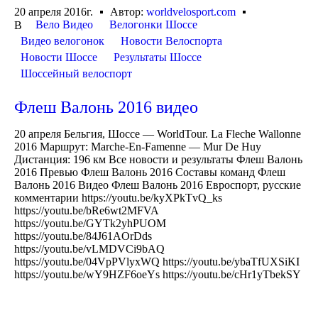
20 апреля 2016г.
Автор:
worldvelosport.com
Вело Видео
Велогонки Шоссе
В
Видео велогонок
Новости Велоспорта
Новости Шоссе
Результаты Шоссе
Шоссейный велоспорт
Флеш Валонь 2016 видео
20 апреля Бельгия, Шоссе — WorldTour. La Fleche Wallonne
2016 Маршрут: Marche-En-Famenne — Mur De Huy
Дистанция: 196 км Все новости и результаты Флеш Валонь
2016 Превью Флеш Валонь 2016 Составы команд Флеш
Валонь 2016 Видео Флеш Валонь 2016 Евроспорт, русские
комментарии https://youtu.be/kyXPkTvQ_ks
https://youtu.be/bRe6wt2MFVA
https://youtu.be/GYTk2yhPUOM
https://youtu.be/84J61AOrDds
https://youtu.be/vLMDVCi9bAQ
https://youtu.be/04VpPVlyxWQ https://youtu.be/ybaTfUXSiKI
https://youtu.be/wY9HZF6oeYs https://youtu.be/cHr1yTbekSY