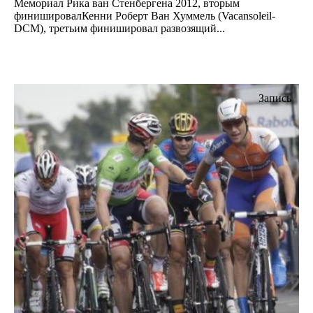
Мемориал Рика ван Стенбергена 2012, вторым
финишировалКенни Роберт Ван Хуммель (Vacansoleil-
DCM), третьим финишировал развозящий...
Запись