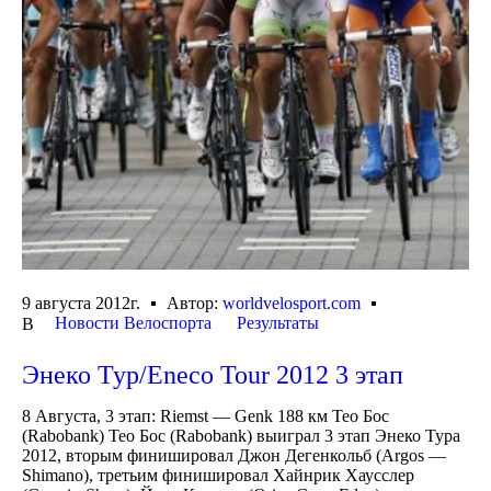
9 августа 2012г.
Автор:
worldvelosport.com
Новости Велоспорта
Результаты
В
Энеко Тур/Eneco Tour 2012 3 этап
8 Августа, 3 этап: Riemst — Genk 188 км Тео Бос
(Rabobank) Тео Бос (Rabobank) выиграл 3 этап Энеко Тура
2012, вторым финишировал Джон Дегенкольб (Argos —
Shimano), третьим финишировал Хайнрик Хаусслер