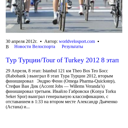
30 апреля 2012г.
Автор:
worldvelosport.com
Новости Велоспорта
Результаты
В
Тур Турции/Tour of Turkey 2012 8 этап
29 Апреля, 8 этап: Istanbul 121 км Theo Bos Тео Босс
(Rabobank ) выиграл 8 этап Тура Турции 2012, вторым
финишировал Эндрю Фенн (Omega Pharma-Quickstep),
Стефан Ван Дик (Accent Jobs — Willems Veranda’s)
финишировал третьим. Ивайло Габровски (Konya Torku
Seker Spor) выиграл генеральную классификацию, с
отставанием в 1:33 на втором месте Александр Дьяченко
(Астана) и...