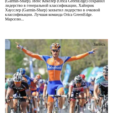
(Garmin-Sharp). Йенс Кекелер (Orica GreenEdge) сохранил
лидерство в генеральной классификации, Хайнрик
Хаусслер (Garmin-Sharp) захватил лидерство в очковой
классификации. Лучшая команда Orica GreenEdge.
Марселю...
Запись