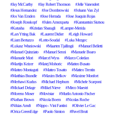
Jay McCarthy
Jay Robert Thomson
Jelle Vanendert
Jesus Hernandez
Joe Dombrowski
Johann Van Zyl
Jos Van Emden
Jose Herrada
Jose Joaquin Rojas
Joseph Rosskopf
Julen Amezqueta
Kanstantsin Siutsou
Katusha
Kristian Sbaragli
Lampre-Merida
Lars Ytting Bak
Laurent Didier
Leigh Howard
Liam Bertazzo
Lotto-Soudal
Luka Mezgec
Lukasz Wisniowski
Maarten Tjallingii
Manuel Belletti
Manuel Quinziato
Manuel Senni
Manuele Boaro
Manuele Mori
Marcel Wyss
Marco Coledan
Martijn Keizer
Matej Mohoric
Matteo Busato
Matteo Montaguti
Matteo Tosatto
Matteo Trentin
Matthias Brandle
Maxim Belkov
Maxime Monfort
Merhawi Kudus
Michael Hepburn
Michele Scarponi
Mickael Delage
Mikel Nieve
Mirco Maestri
Moreno Moser
Movistar
Murilo Antonio Fischer
Nathan Brown
Nicola Boem
Nicolas Roche
Nikias Arndt
Nippo - Vini Fantini
Olivier Le Gac
Orica GreenEdge
Paolo Simion
Pavel Brutt