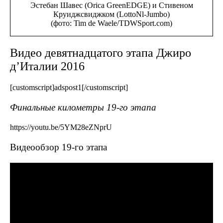
Эстебан Шавес (Orica GreenEDGE) и Стивеном
Круиджсвиджком (LottoNl-Jumbo)
(фото: Tim de Waele/TDWSport.com)
Видео девятнадцатого этапа Джиро
д’Италии 2016
[customscript]adspost1[/customscript]
Финальные километры 19-го этапа
https://youtu.be/5YM28eZNprU
Видеообзор 19-го этапа