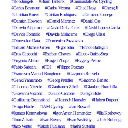
Bob Jungels
Bram Tankink
Cannondale Pro Cycling
Carlos Betancur
Carlos Verona
Chad Haga
Cheng Ji
Christian Knees
Cristian Rodriguez
Damiano Cunego
Damien Howson
Daniel Martinez
Daniel Oss
Darwin Atapuma
David De La Cruz
David Lopez Garcia
Davide Formolo
Davide Malacarne
Diego Ulissi
Dimension Data
Domenico Pozzovivo
Eduard Michael Grosu
Egor Silin
Enrico Battaglin
Eros Capecchi
Esteban Chaves
Etixx - Quick-Step
Eugenio Alafaci
Eugert Zhupa
Evgeny Petrov
Fabio Sabatini
FDJ
Filippo Pozzato
Francesco Manuel Bongiorno
Gazprom-Rusvelo
Genki Yamamoto
Georg Preidler
Giacomo Berlato
Giacomo Nizzolo
Gianfranco Zilioli
Gianluca Brambilla
Giovanni Visconti
Giulio Ciccone
Grega Bole
Guillaume Bonnafond
Heinrich Haussler
Hubert Dupont
Hugo Houle
IAM Cycling
Ian Boswell
Ignatas Konovalovas
Igor Anton Hernandez
Ilia Koshevoy
Ilnur Zakarin
Ivan Rovny
Ivan Savitskiy
Jack Bobridge
Jaco Venter
Jakob Fuglsang
Jasha Sutterlin