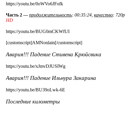
https://youtu.be/0oWVo6JFofk
Часть 2 —
продолжительность
: 00:35:24,
качество
: 720p
HD
https://youtu.be/BUG0mCKWfUI
[customscript]AMNonlain[/customscript]
Авария!!! Падение Стивена Крюйсвика
https://youtu.be/xJmvDJUSIWg
Авария!!! Падение Ильнура Закарина
https://youtu.be/BU39oLwk-6E
Последние километры