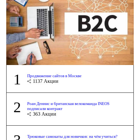
1
Продвижение сайтов в Москве
1137
Акции
2
Роан Деннис и британская велокоманда INEOS
подписали контракт
363
Акции
3
Трюковые самокаты для новичков: на чём учиться?