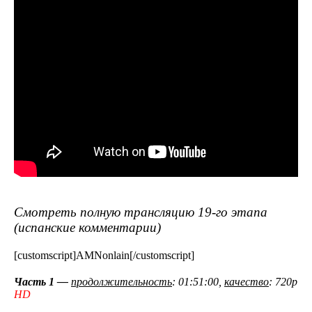
Смотреть полную трансляцию 19-го этапа
(испанские комментарии)
[customscript]AMNonlain[/customscript]
Часть 1 —
продолжительность
: 01:51:00,
качество
: 720p
HD