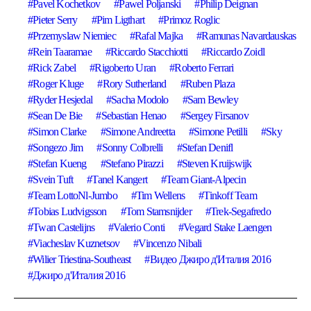
Pavel Kochetkov
Pawel Poljanski
Philip Deignan
Pieter Serry
Pim Ligthart
Primoz Roglic
Przemyslaw Niemiec
Rafal Majka
Ramunas Navardauskas
Rein Taaramae
Riccardo Stacchiotti
Riccardo Zoidl
Rick Zabel
Rigoberto Uran
Roberto Ferrari
Roger Kluge
Rory Sutherland
Ruben Plaza
Ryder Hesjedal
Sacha Modolo
Sam Bewley
Sean De Bie
Sebastian Henao
Sergey Firsanov
Simon Clarke
Simone Andreetta
Simone Petilli
Sky
Songezo Jim
Sonny Colbrelli
Stefan Denifl
Stefan Kueng
Stefano Pirazzi
Steven Kruijswijk
Svein Tuft
Tanel Kangert
Team Giant-Alpecin
Team LottoNl-Jumbo
Tim Wellens
Tinkoff Team
Tobias Ludvigsson
Tom Stamsnijder
Trek-Segafredo
Twan Castelijns
Valerio Conti
Vegard Stake Laengen
Viacheslav Kuznetsov
Vincenzo Nibali
Wilier Triestina-Southeast
Видео Джиро д'Италия 2016
Джиро д'Италия 2016