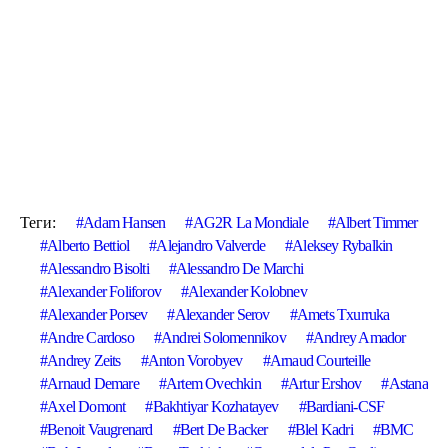
Теги:
Adam Hansen
AG2R La Mondiale
Albert Timmer
Alberto Bettiol
Alejandro Valverde
Aleksey Rybalkin
Alessandro Bisolti
Alessandro De Marchi
Alexander Foliforov
Alexander Kolobnev
Alexander Porsev
Alexander Serov
Amets Txurruka
Andre Cardoso
Andrei Solomennikov
Andrey Amador
Andrey Zeits
Anton Vorobyev
Arnaud Courteille
Arnaud Demare
Artem Ovechkin
Artur Ershov
Astana
Axel Domont
Bakhtiyar Kozhatayev
Bardiani-CSF
Benoit Vaugrenard
Bert De Backer
Blel Kadri
BMC