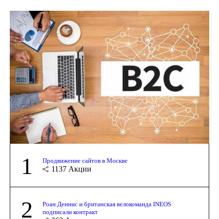
1
Продвижение сайтов в Москве
1137
Акции
2
Роан Деннис и британская велокоманда INEOS
подписали контракт