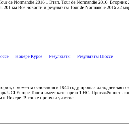
our de Normandie 2016 1 Этап. Tour de Normandie 2016. Вторник 
: 201 км Все новости и результаты Tour de Normandie 2016 22 ма
оссе
Нокере Курсе
Результаты
Результаты Шоссе
истории, с момента основания в 1944 году, прошла однодневная г
ндарь UCI Europe Tour и имеет категорию 1.НС. Протяжённость г
 в Нокере. В гонке приняли участие...