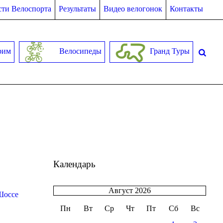
ти Велоспорта
Результаты
Видео велогонок
Контакты
рим
Велосипеды
Гранд Туры
Календарь
Август 2026
Шоссе
Пн
Вт
Ср
Чт
Пт
Сб
Вс