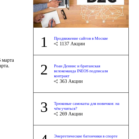
1
Продвижение сайтов в Москве
1137
Акции
6 марта
2
арта.
Роан Деннис и британская
велокоманда INEOS подписали
контракт
363
Акции
3
Трюковые самокаты для новичков: на
чём учиться?
269
Акции
Энергетические батончики в спорте