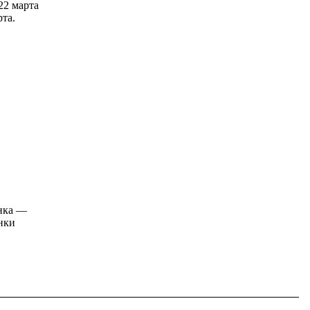
22 марта
рта.
онка —
онки