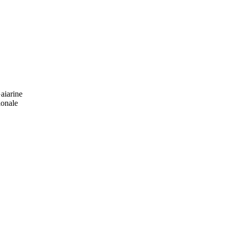
aiarine
ionale