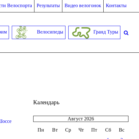
ти Велоспорта
Результаты
Видео велогонок
Контакты
рим
Велосипеды
Гранд Туры
Календарь
Август 2026
Шоссе
Пн
Вт
Ср
Чт
Пт
Сб
Вс