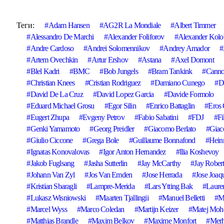
Теги:
Adam Hansen
AG2R La Mondiale
Albert Timmer
Alessandro De Marchi
Alexander Foliforov
Alexander Kol
Andre Cardoso
Andrei Solomennikov
Andrey Amador
Artem Ovechkin
Artur Ershov
Astana
Axel Domont
Blel Kadri
BMC
Bob Jungels
Bram Tankink
Canno
Christian Knees
Cristian Rodriguez
Damiano Cunego
D
David De La Cruz
David Lopez Garcia
Davide Formolo
Eduard Michael Grosu
Egor Silin
Enrico Battaglin
Eros 
Eugert Zhupa
Evgeny Petrov
Fabio Sabatini
FDJ
Fi
Genki Yamamoto
Georg Preidler
Giacomo Berlato
Giac
Giulio Ciccone
Grega Bole
Guillaume Bonnafond
Heinr
Ignatas Konovalovas
Igor Anton Hernandez
Ilia Koshevoy
Jakob Fuglsang
Jasha Sutterlin
Jay McCarthy
Jay Rober
Johann Van Zyl
Jos Van Emden
Jose Herrada
Jose Joaq
Kristian Sbaragli
Lampre-Merida
Lars Ytting Bak
Lauren
Lukasz Wisniowski
Maarten Tjallingii
Manuel Belletti
M
Marcel Wyss
Marco Coledan
Martijn Keizer
Matej Moh
Matthias Brandle
Maxim Belkov
Maxime Monfort
Mer