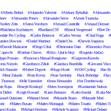
Alberto Bettiol
Alejandro Valverde
Aleksey Rybalkin
Alessandro 
obnev
Alexander Porsev
Alexander Serov
Amets Txurruka
Andrey Zeits
Anton Vorobyev
Arnaud Courteille
Arnaud Demare
Bakhtiyar Kozhatayev
Bardiani-CSF
Benoit Vaugrenard
Bert De
ndale Pro Cycling
Carlos Betancur
Carlos Verona
Chad Haga
amien Howson
Daniel Martinez
Daniel Oss
Darwin Atapuma
Davide Malacarne
Diego Ulissi
Dimension Data
Domenico Pozz
Capecchi
Esteban Chaves
Etixx - Quick-Step
Eugenio Alafaci
lippo Pozzato
Francesco Manuel Bongiorno
Gazprom-Rusvelo
omo Nizzolo
Gianfranco Zilioli
Gianluca Brambilla
Giovanni Visco
ich Haussler
Hubert Dupont
Hugo Houle
IAM Cycling
Ian B
Ilnur Zakarin
Ivan Rovny
Ivan Savitskiy
Jack Bobridge
Jaco
t Thomson
Jelle Vanendert
Jesus Hernandez
Joe Dombrowski
uin Rojas
Joseph Rosskopf
Julen Amezqueta
Kanstantsin Siutsou
t Didier
Leigh Howard
Liam Bertazzo
Lotto-Soudal
Luka Me
anuel Quinziato
Manuel Senni
Manuele Boaro
Manuele Mori
oric
Matteo Busato
Matteo Montaguti
Matteo Tosatto
Matteo Tr
hawi Kudus
Michael Hepburn
Michele Scarponi
Mickael Delage