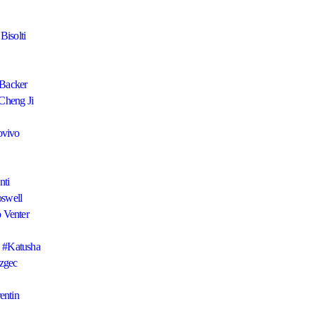
Bisolti
 Backer
Cheng Ji
ovivo
nti
oswell
 Venter
Katusha
zgec
entin