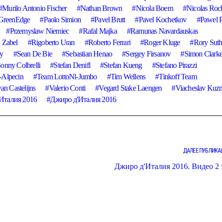
Murilo Antonio Fischer
Nathan Brown
Nicola Boem
Nicolas Roc
 GreenEdge
Paolo Simion
Pavel Brutt
Pavel Kochetkov
Pawel P
Przemyslaw Niemiec
Rafal Majka
Ramunas Navardauskas
 Zabel
Rigoberto Uran
Roberto Ferrari
Roger Kluge
Rory Suth
y
Sean De Bie
Sebastian Henao
Sergey Firsanov
Simon Clark
onny Colbrelli
Stefan Denifl
Stefan Kueng
Stefano Pirazzi
-Alpecin
Team LottoNl-Jumbo
Tim Wellens
Tinkoff Team
an Castelijns
Valerio Conti
Vegard Stake Laengen
Viacheslav Kuzn
Италия 2016
Джиро д'Италия 2016
ДАЛЕЕ ПУБЛИКА
Джиро д'Италия 2016. Видео 2 