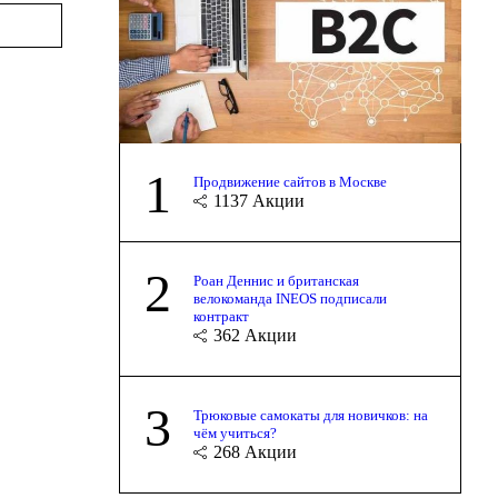
1
Продвижение сайтов в Москве
1137
Акции
2
Роан Деннис и британская
велокоманда INEOS подписали
контракт
362
Акции
3
Трюковые самокаты для новичков: на
чём учиться?
268
Акции