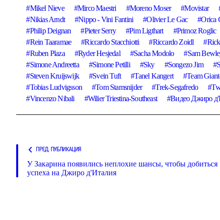
Mikel Nieve
Mirco Maestri
Moreno Moser
Movistar
Nikias Arndt
Nippo - Vini Fantini
Olivier Le Gac
Orica
Philip Deignan
Pieter Serry
Pim Ligthart
Primoz Roglic
Rein Taaramae
Riccardo Stacchiotti
Riccardo Zoidl
Rick
Ruben Plaza
Ryder Hesjedal
Sacha Modolo
Sam Bewle
Simone Andreetta
Simone Petilli
Sky
Songezo Jim
S
Steven Kruijswijk
Svein Tuft
Tanel Kangert
Team Giant
Tobias Ludvigsson
Tom Stamsnijder
Trek-Segafredo
Tw
Vincenzo Nibali
Wilier Triestina-Southeast
Видео Джиро д'
ПРЕД. ПУБЛИКАЦИЯ
У Закарина появились неплохие шансы, чтобы добиться
успеха на Джиро д'Италия