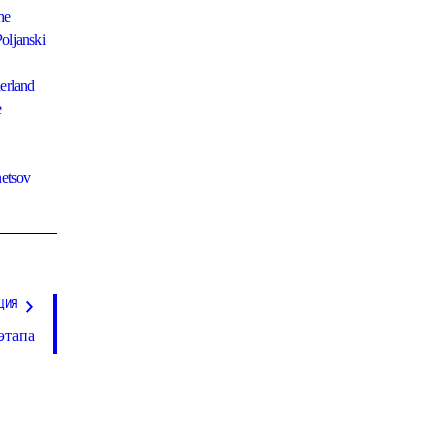
he
oljanski
erland
e
etsov
ЦИЯ
этапа