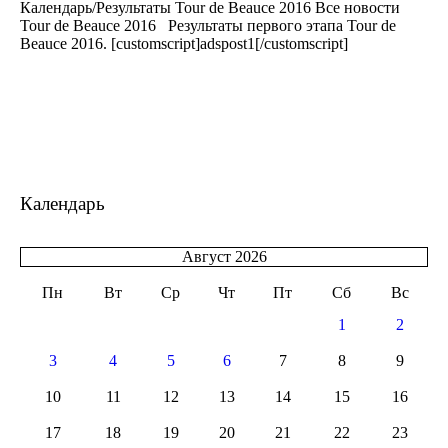
Календарь/Результаты Tour de Beauce 2016 Все новости
Tour de Beauce 2016 Результаты первого этапа Tour de
Beauce 2016. [customscript]adspost1[/customscript]
Календарь
Август 2026
Пн
Вт
Ср
Чт
Пт
Сб
Вс
1
2
3
4
5
6
7
8
9
10
11
12
13
14
15
16
17
18
19
20
21
22
23