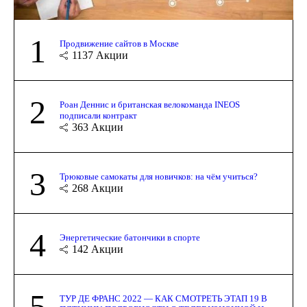
1
Продвижение сайтов в Москве
1137
Акции
2
Роан Деннис и британская велокоманда INEOS
подписали контракт
363
Акции
3
Трюковые самокаты для новичков: на чём учиться?
268
Акции
4
Энергетические батончики в спорте
142
Акции
5
ТУР ДЕ ФРАНС 2022 — КАК СМОТРЕТЬ ЭТАП 19 В