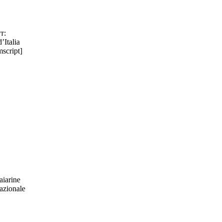
т:
Italia
script]
iarine
azionale