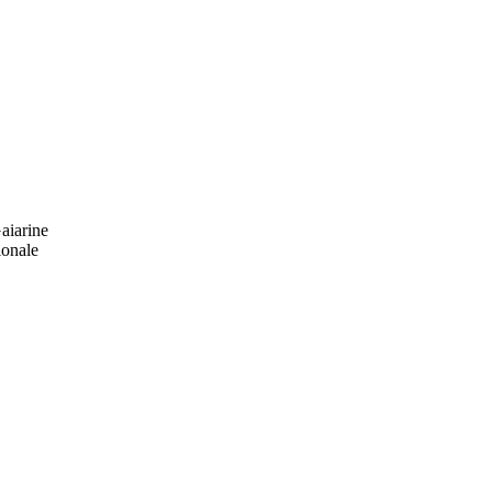
aiarine
ionale