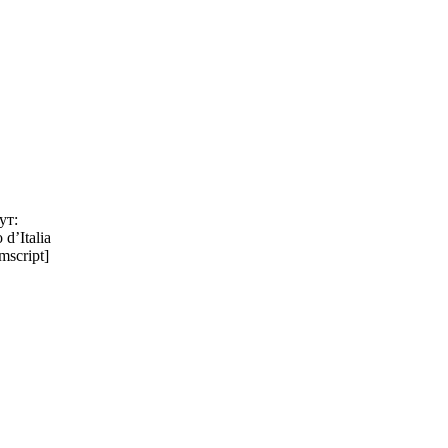
ут:
d’Italia
mscript]