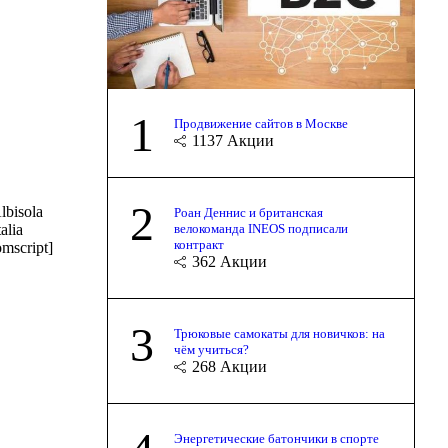
1
Продвижение сайтов в Москве
1137
Акции
2
bisola
Роан Деннис и британская
велокоманда INEOS подписали
alia
контракт
omscript]
362
Акции
3
Трюковые самокаты для новичков: на
чём учиться?
268
Акции
Энергетические батончики в спорте