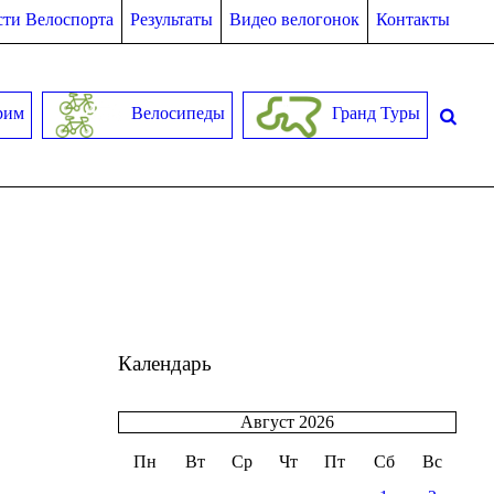
ти Велоспорта
Результаты
Видео велогонок
Контакты
рим
Велосипеды
Гранд Туры
Календарь
Август 2026
Пн
Вт
Ср
Чт
Пт
Сб
Вс