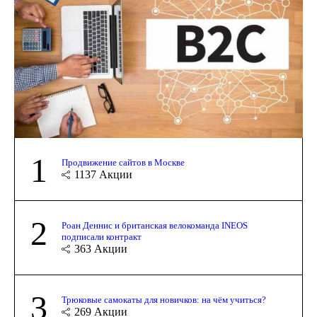
1
Продвижение сайтов в Москве
1137
Акции
2
Роан Деннис и британская велокоманда INEOS
подписали контракт
363
Акции
3
Трюковые самокаты для новичков: на чём учиться?
269
Акции