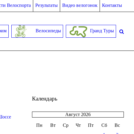
ти Велоспорта
Результаты
Видео велогонок
Контакты
рим
Велосипеды
Гранд Туры
Календарь
Август 2026
Шоссе
Пн
Вт
Ср
Чт
Пт
Сб
Вс