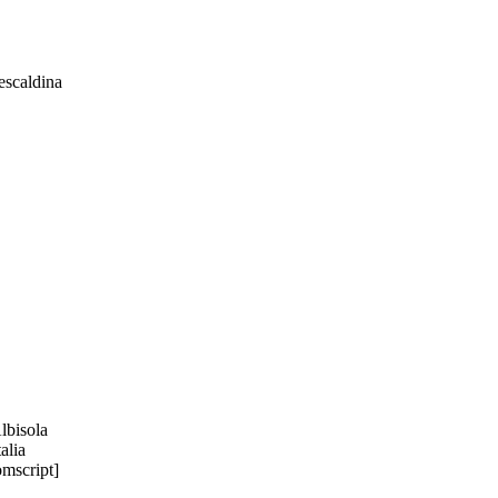
scaldina
bisola
alia
omscript]