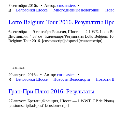
7 сентября 2016г.
Автор:
cmsmasters
Велогонки Шоссе
Многодневные велогонки
Ново
В
Lotto Belgium Tour 2016. Результаты Пр
6 сентября — 9 сентября Бельгия, Шоссе — 2.1 WE. Lotto B
Дистанция: 4.37 км Календарь/Результаты Lotto Belgium Tou
Belgium Tour 2016. [customscript]adspost1[/customscript]
Запись
29 августа 2016г.
Автор:
cmsmasters
Велогонки Шоссе
Новости Велоспорта
Новости 
В
Гран-При Плюэ 2016. Результаты
27 августа Бретань,Франция, Шоссе — 1.WWT. GP de Ploua
[customscript]adspost1[/customscript]