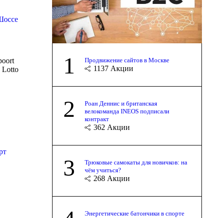
Шоссе
1
Продвижение сайтов в Москве
oort
1137
Акции
 Lotto
2
Роан Деннис и британская
велокоманда INEOS подписали
контракт
362
Акции
рт
3
Трюковые самокаты для новичков: на
чём учиться?
268
Акции
Энергетические батончики в спорте