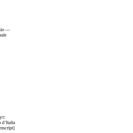
sio —
nale
ут:
d’Italia
mscript]