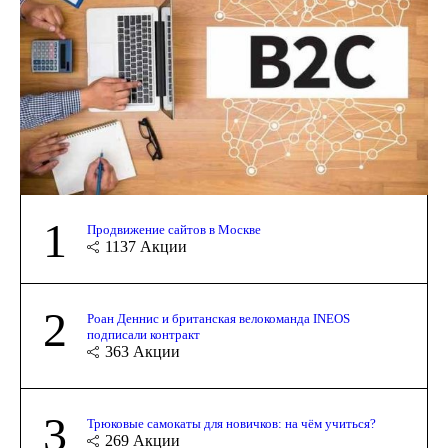
1
Продвижение сайтов в Москве
1137
Акции
2
Роан Деннис и британская велокоманда INEOS
подписали контракт
363
Акции
3
Трюковые самокаты для новичков: на чём учиться?
269
Акции