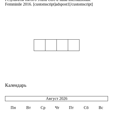
Femminile 2016. [customscript]adspost1[/customscript]
Календарь
Август 2026
Пн
Вт
Ср
Чт
Пт
Сб
Вс