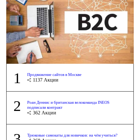
1
Продвижение сайтов в Москве
1137
Акции
2
Роан Деннис и британская велокоманда INEOS
подписали контракт
362
Акции
3
Трюковые самокаты для новичков: на чём учиться?